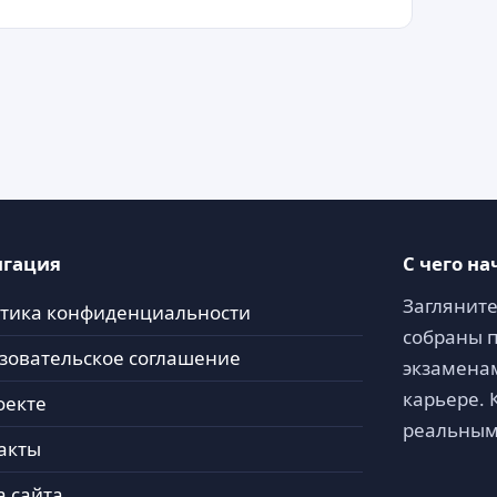
игация
С чего на
Загляните
тика конфиденциальности
собраны п
зовательское соглашение
экзаменам
карьере. 
оекте
реальным
акты
а сайта