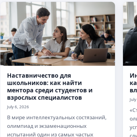
Наставничество для
Ин
школьников: как найти
к
ментора среди студентов и
вл
взрослых специалистов
Jul
July 6, 2026
«С
В мире интеллектуальных состязаний,
ол
олимпиад и экзаменационных
ус
испытаний один из самых частых
сл