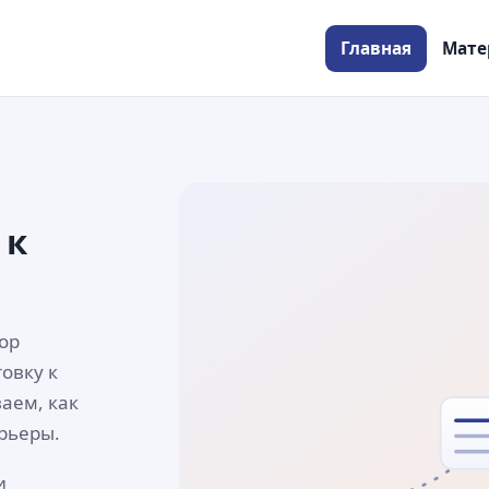
Главная
Мате
 к
бор
овку к
аем, как
рьеры.
и