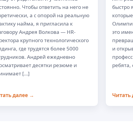
стоянно. Чтобы ответить на него не
быстро 
оретически, а с опорой на реальную
которые
актику найма, я пригласила к
Олимпи
зговору Андрея Волкова — HR-
это имен
ректора крупного технологического
превращ
лдинга, где трудятся более 5000
и откры
трудников. Андрей ежедневно
професс
осматривает десятки резюме и
ребята, 
инимает […]
тать далее →
Читать 