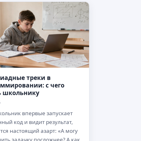
иадные треки в
ммировании: с чего
ь школьнику
6
кольник впервые запускает
нный код и видит результат,
тся настоящий азарт: «А могу
шить задачку посложнее? А как