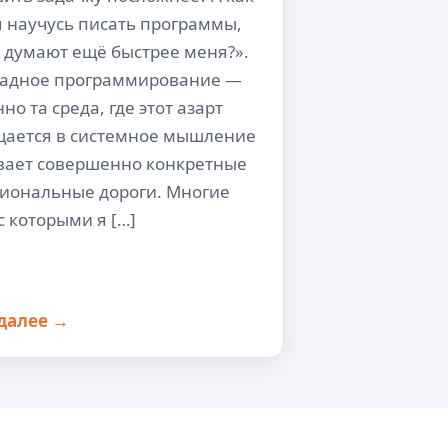
я научусь писать программы,
 думают ещё быстрее меня?».
адное программирование —
но та среда, где этот азарт
ается в системное мышление
вает совершенно конкретные
иональные дороги. Многие
с которыми я […]
далее →