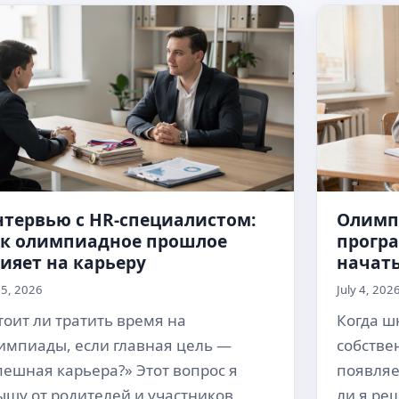
тервью с HR-специалистом:
Олимп
ак олимпиадное прошлое
програ
ияет на карьеру
начат
y 5, 2026
July 4, 202
тоит ли тратить время на
Когда ш
импиады, если главная цель —
собстве
пешная карьера?» Этот вопрос я
появляе
ышу от родителей и участников
ли я ре